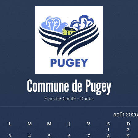
Commune de Pugey
Franche-Comté – Doubs
août 2026
L
M
M
J
V
S
D
1
2
3
4
5
6
7
8
9