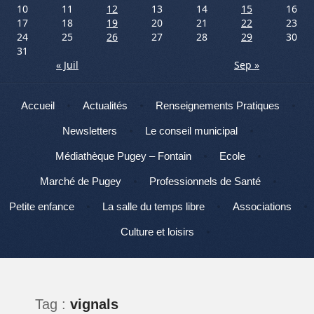
10
11
12
13
14
15
16
17
18
19
20
21
22
23
24
25
26
27
28
29
30
31
« Juil
Sep »
Menu
Aller au contenu
Accueil
Actualités
Renseignements Pratiques
Newsletters
Le conseil municipal
Médiathèque Pugey – Fontain
Ecole
Marché de Pugey
Professionnels de Santé
Petite enfance
La salle du temps libre
Associations
Culture et loisirs
Tag :
vignals