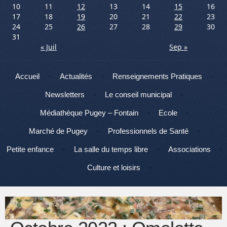
10
11
12
13
14
15
16
17
18
19
20
21
22
23
24
25
26
27
28
29
30
31
« Juil
Sep »
Menu
Aller au contenu
Accueil
Actualités
Renseignements Pratiques
Newsletters
Le conseil municipal
Médiathèque Pugey – Fontain
Ecole
Marché de Pugey
Professionnels de Santé
Petite enfance
La salle du temps libre
Associations
Culture et loisirs