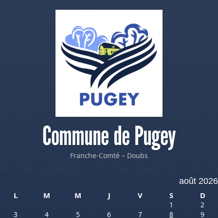
Commune de Pugey
Franche-Comté – Doubs
août 2026
L
M
M
J
V
S
D
1
2
3
4
5
6
7
8
9