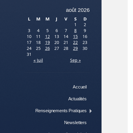
août 2026
L
M
M
J
V
S
D
1
2
3
4
5
6
7
8
9
10
11
12
13
14
15
16
17
18
19
20
21
22
23
24
25
26
27
28
29
30
31
« Juil
Sep »
Menu
Aller au contenu
Accueil
Actualités
Renseignements Pratiques
Newsletters