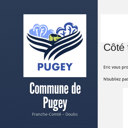
Côté t
Eric vous pr
N’oubliez pas
Commune de
Pugey
Franche-Comté – Doubs