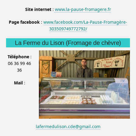
Site internet
:
www.la-pause-fromagere.fr
Page facebook
:
www.facebook.com/La-Pause-Fromagère-
303509749772792/
La Ferme du Lison (Fromage de chèvre)
Téléphone
:
06 36 99 46
36
Mail
:
lafermedulison.cde@gmail.com