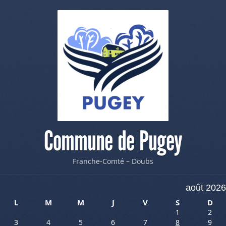
Commune de Pugey
Franche-Comté – Doubs
août 2026
L
M
M
J
V
S
D
1
2
3
4
5
6
7
8
9