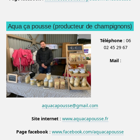
Aqua ça pousse (producteur de champignons)
Téléphone
: 06
02 45 29 67
Mail
:
aquacapousse@gmail.com
Site internet
:
www.aquacapousse.fr
Page facebook
:
www.facebook.com/aquacapousse