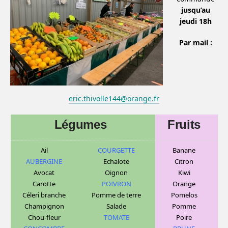
jusqu’au
jeudi 18h
Par mail :
eric.thivolle144@orange.fr
Légumes
Fruits
Ail
COURGETTE
Banane
AUBERGINE
Echalote
C
itron
Avocat
Oignon
Kiwi
Carotte
POIVRON
Orange
Céleri branche
Pomme de terre
Pomelos
Champignon
Salade
Pomme
Chou-fleur
TOMATE
Poire