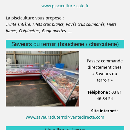
www.pisciculture-cote.fr
La pisciculture vous propose :
Truite entière,
Filets crus blancs,
Pavés crus saumonés,
Filets
fumés,
Crépinettes,
Goujonnettes,
….
Saveurs du terroir (boucherie / charcuterie)
Passez commande
directement chez
« Saveurs du
terroir »
Téléphone :
03 81
46 84 54
Site internet :
www.saveursduterroir-ventedirecte.com