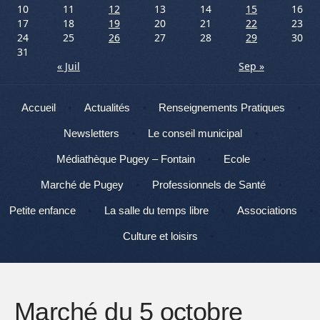
10
11
12
13
14
15
16
17
18
19
20
21
22
23
24
25
26
27
28
29
30
31
« Juil
Sep »
Menu
Aller au contenu
Accueil
Actualités
Renseignements Pratiques
Newsletters
Le conseil municipal
Médiathèque Pugey – Fontain
Ecole
Marché de Pugey
Professionnels de Santé
Petite enfance
La salle du temps libre
Associations
Culture et loisirs
Marché du 5 octobre