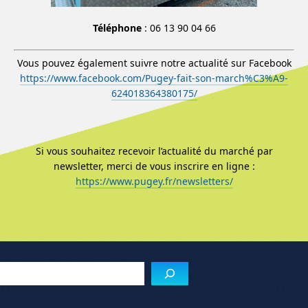
Téléphone
: 06 13 90 04 66
Vous pouvez également suivre notre actualité sur Facebook
https://www.facebook.com/Pugey-fait-son-march%C3%A9-
624018364380175/
Si vous souhaitez recevoir l’actualité du marché par
newsletter, merci de vous inscrire en ligne :
https://www.pugey.fr/newsletters/
Menu de l'article
Reche