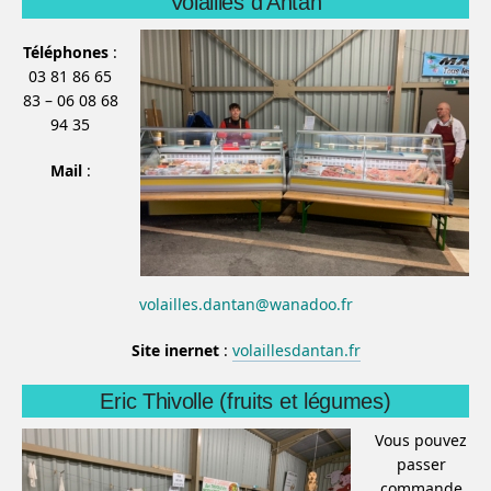
Volailles d’Antan
Téléphones
:
03 81 86 65
83 – 06 08 68
94 35
Mail
:
volailles.dantan@wanadoo.fr
Site inernet
:
volaillesdantan.fr
Eric Thivolle (fruits et légumes)
Vous pouvez
passer
commande