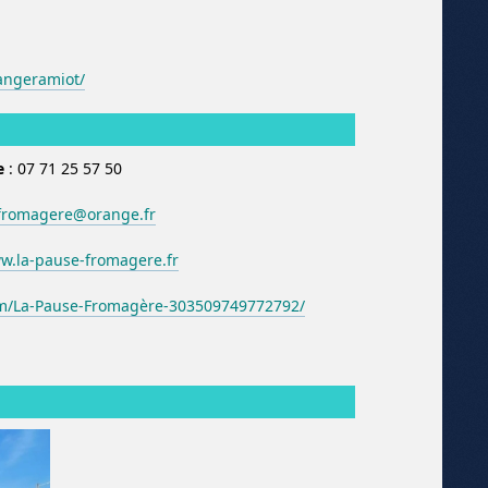
angeramiot/
e
: 07 71 25 57 50
fromagere@orange.fr
.la-pause-fromagere.fr
m/La-Pause-Fromagère-303509749772792/