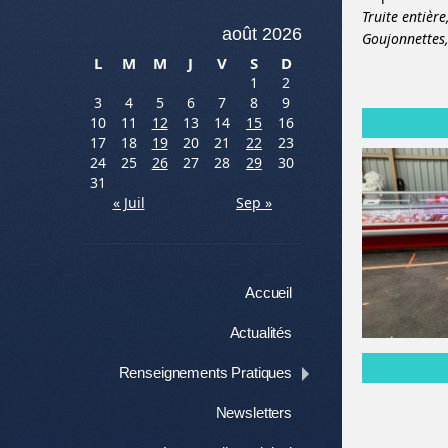
Truite entière
août 2026
Goujonnettes
L
M
M
J
V
S
D
1
2
3
4
5
6
7
8
9
10
11
12
13
14
15
16
17
18
19
20
21
22
23
24
25
26
27
28
29
30
31
« Juil
Sep »
Menu
Aller au contenu
Accueil
Actualités
Renseignements Pratiques
Newsletters