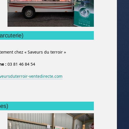
arcuterie)
ement chez « Saveurs du terroir »
ne :
03 81 46 84 54
eursduterroir-ventedirecte.com
mes)