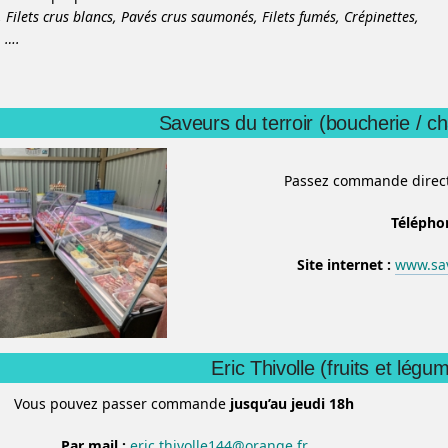
,
Filets crus blancs,
Pavés crus saumonés,
Filets fumés,
Crépinettes,
,
….
Saveurs du terroir (boucherie / ch
Passez commande direct
Télépho
Site internet :
www.sav
Eric Thivolle (fruits et légu
Vous pouvez passer commande
jusqu’au jeudi 18h
Par mail :
eric.thivolle144@orange.fr