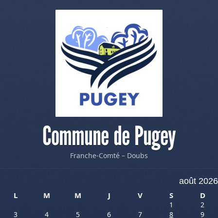
Commune de Pugey
Franche-Comté – Doubs
août 2026
L
M
M
J
V
S
D
1
2
3
4
5
6
7
8
9