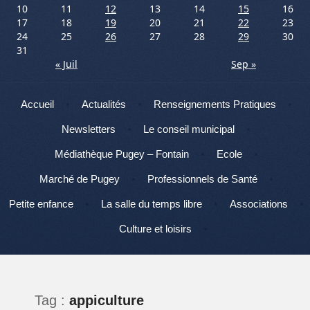
10
11
12
13
14
15
16
17
18
19
20
21
22
23
24
25
26
27
28
29
30
31
« Juil
Sep »
Menu
Aller au contenu
Accueil
Actualités
Renseignements Pratiques
Newsletters
Le conseil municipal
Médiathèque Pugey – Fontain
Ecole
Marché de Pugey
Professionnels de Santé
Petite enfance
La salle du temps libre
Associations
Culture et loisirs
Tag :
appiculture