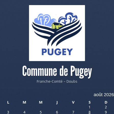
Commune de Pugey
Franche-Comté – Doubs
août 2026
L
M
M
J
V
S
D
1
2
3
4
5
6
7
8
9