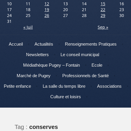
10
11
12
13
14
15
16
17
18
19
20
21
22
23
24
25
26
27
28
29
30
31
« Juil
Sep »
Menu
Aller au contenu
Accueil
Actualités
Renseignements Pratiques
Newsletters
Le conseil municipal
Médiathèque Pugey – Fontain
Ecole
Marché de Pugey
Professionnels de Santé
Petite enfance
La salle du temps libre
Associations
Culture et loisirs
Tag :
conserves