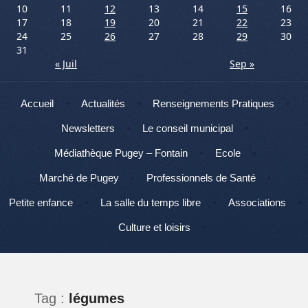
10
11
12
13
14
15
16
17
18
19
20
21
22
23
24
25
26
27
28
29
30
31
« Juil
Sep »
Menu
Aller au contenu
Accueil
Actualités
Renseignements Pratiques
Newsletters
Le conseil municipal
Médiathèque Pugey – Fontain
Ecole
Marché de Pugey
Professionnels de Santé
Petite enfance
La salle du temps libre
Associations
Culture et loisirs
Tag :
légumes