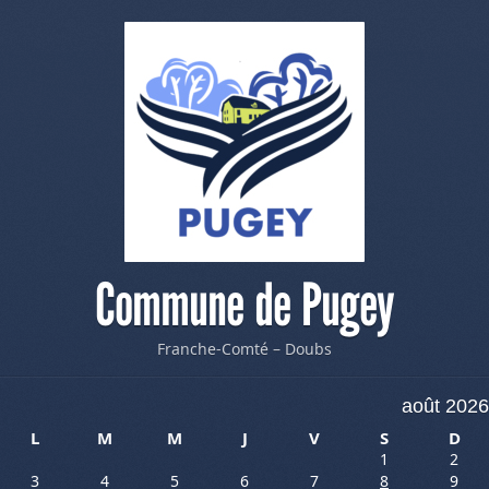
Commune de Pugey
Franche-Comté – Doubs
août 2026
L
M
M
J
V
S
D
1
2
3
4
5
6
7
8
9