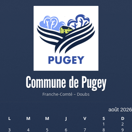
Commune de Pugey
Franche-Comté – Doubs
août 2026
L
M
M
J
V
S
D
1
2
3
4
5
6
7
8
9