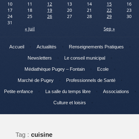
10
11
12
13
14
15
16
17
18
19
20
21
22
23
24
25
26
27
28
29
30
31
« Juil
Sep »
Menu
Aller au contenu
Accueil
Actualités
Renseignements Pratiques
Newsletters
Le conseil municipal
Médiathèque Pugey – Fontain
Ecole
Marché de Pugey
Professionnels de Santé
Petite enfance
La salle du temps libre
Associations
Culture et loisirs
Tag :
cuisine