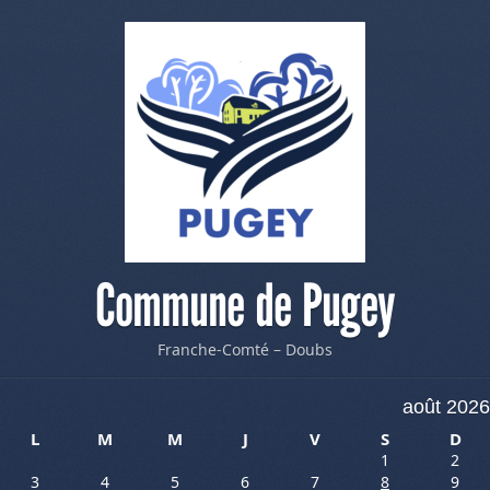
Commune de Pugey
Franche-Comté – Doubs
août 2026
L
M
M
J
V
S
D
1
2
3
4
5
6
7
8
9