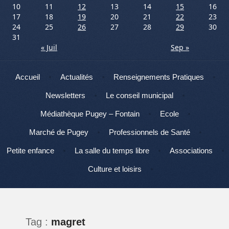
10
11
12
13
14
15
16
17
18
19
20
21
22
23
24
25
26
27
28
29
30
31
« Juil
Sep »
Menu
Aller au contenu
Accueil
Actualités
Renseignements Pratiques
Newsletters
Le conseil municipal
Médiathèque Pugey – Fontain
Ecole
Marché de Pugey
Professionnels de Santé
Petite enfance
La salle du temps libre
Associations
Culture et loisirs
Tag :
magret