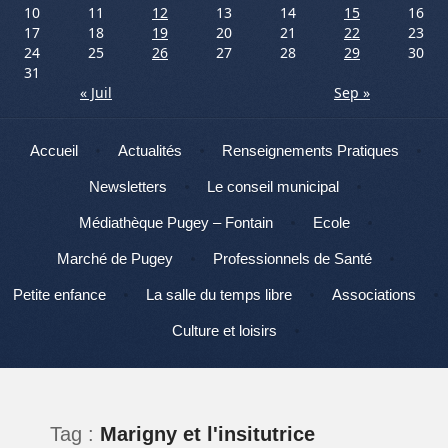
10
11
12
13
14
15
16
17
18
19
20
21
22
23
24
25
26
27
28
29
30
31
« Juil
Sep »
Menu
Aller au contenu
Accueil
Actualités
Renseignements Pratiques
Newsletters
Le conseil municipal
Médiathèque Pugey – Fontain
Ecole
Marché de Pugey
Professionnels de Santé
Petite enfance
La salle du temps libre
Associations
Culture et loisirs
Tag :
Marigny et l'insitutrice