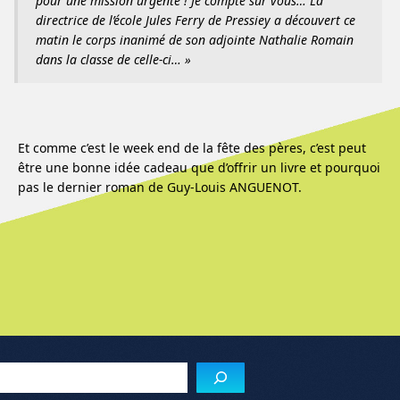
pour une mission urgente ! Je compte sur vous… La
directrice de l’école Jules Ferry de Pressiey a découvert ce
matin le corps inanimé de son adjointe Nathalie Romain
dans la classe de celle-ci… »
Et comme c’est le week end de la fête des pères, c’est peut
être une bonne idée cadeau que d’offrir un livre et pourquoi
pas le dernier roman de Guy-Louis ANGUENOT.
Reche