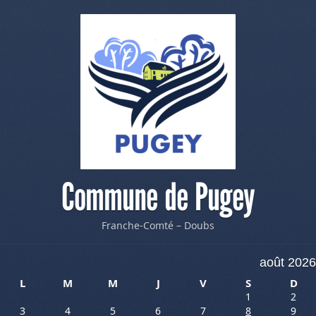
Commune de Pugey
Franche-Comté – Doubs
août 2026
L
M
M
J
V
S
D
1
2
3
4
5
6
7
8
9