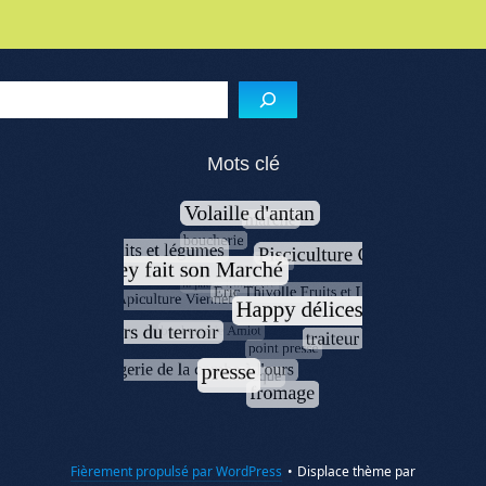
Reche
Mots clé
Fièrement propulsé par WordPress
•
Displace thème par