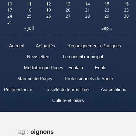
10
11
12
13
14
15
16
17
18
19
20
21
22
23
24
25
26
27
28
29
30
31
« Juil
Sep »
Menu
Aller au contenu
Accueil
Actualités
Renseignements Pratiques
Newsletters
Le conseil municipal
Médiathèque Pugey – Fontain
Ecole
Marché de Pugey
Professionnels de Santé
Petite enfance
La salle du temps libre
Associations
Culture et loisirs
Tag :
oignons