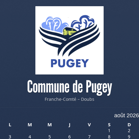
Commune de Pugey
Franche-Comté – Doubs
août 2026
L
M
M
J
V
S
D
1
2
3
4
5
6
7
8
9