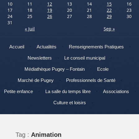
10
11
12
13
14
15
16
17
18
19
20
21
22
23
24
25
26
27
28
29
30
31
« Juil
Sep »
Menu
Aller au contenu
Accueil
Actualités
Renseignements Pratiques
Newsletters
Le conseil municipal
Médiathèque Pugey – Fontain
Ecole
Marché de Pugey
Professionnels de Santé
Petite enfance
La salle du temps libre
Associations
Culture et loisirs
Tag :
Animation