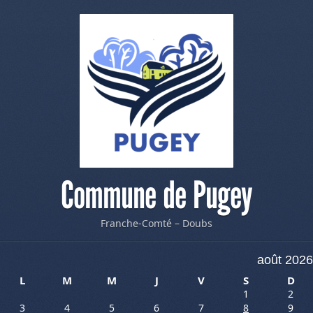
Commune de Pugey
Franche-Comté – Doubs
août 2026
L
M
M
J
V
S
D
1
2
3
4
5
6
7
8
9