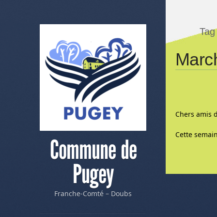
Tag
March
Chers amis 
Cette semain
Commune de
Pugey
Franche-Comté – Doubs