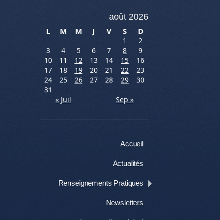
août 2026
L
M
M
J
V
S
D
1
2
3
4
5
6
7
8
9
10
11
12
13
14
15
16
17
18
19
20
21
22
23
24
25
26
27
28
29
30
31
« Juil
Sep »
Menu
Aller au contenu
Accueil
Actualités
Renseignements Pratiques
Newsletters