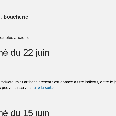
 :
boucherie
nu de l'article
les plus anciens
é du 22 juin
producteurs et artisans présents est donnée à titre indicatif, entre le 
Lire la suite…
peuvent intervenir.
é du 15 juin