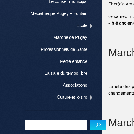
Le conseil municipal
Cher(e)s ami
Médiathèque Pugey – Fontain
ce samedi no
«
blé ancien
Ecole
Marché de Pugey
March
Professionnels de Santé
Petite enfance
La salle du temps libre
Associations
La liste des 
changements 
Culture et loisirs
Marc