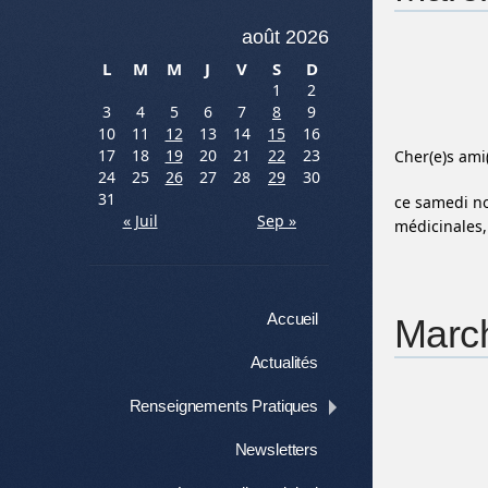
août 2026
L
M
M
J
V
S
D
1
2
3
4
5
6
7
8
9
10
11
12
13
14
15
16
17
18
19
20
21
22
23
Cher(e)s ami
24
25
26
27
28
29
30
31
ce samedi no
« Juil
Sep »
médicinales,
Menu
Aller au contenu
Accueil
March
Actualités
Renseignements Pratiques
Newsletters