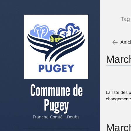
Tag
Me
←
Artic
March
Commune de
La liste des 
Pugey
changements 
Franche-Comté – Doubs
March