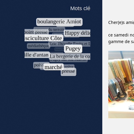
Mots clé
Cher(e)s ami
ce samedi no
gamme de sac