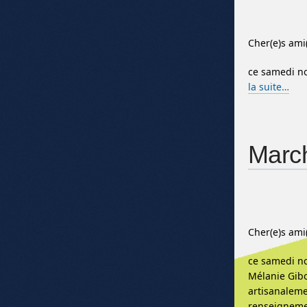
Cher(e)s ami
ce samedi no
la suite…
March
Cher(e)s ami
ce samedi no
Mélanie Gibo
artisanaleme
renseigneme