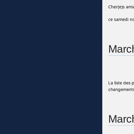
Cher(e)s ami
ce samedi no
Marc
La liste des 
changements 
March