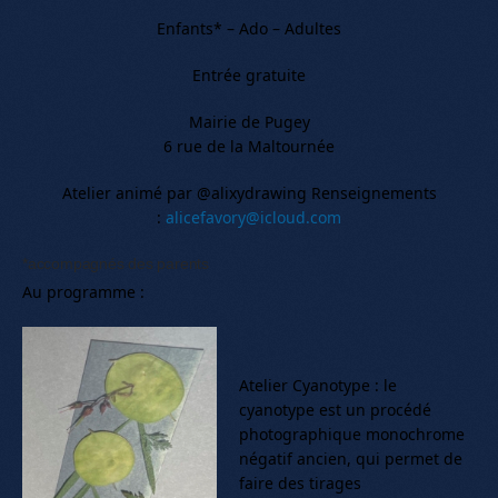
Enfants* – Ado – Adultes
Entrée gratuite
Mairie de Pugey
6 rue de la Maltournée
Atelier animé par @alixydrawing Renseignements
:
alicefavory@icloud.com
*accompagnés des parents
Au programme :
Atelier Cyanotype : le
cyanotype est un procédé
photographique monochrome
négatif ancien, qui permet de
faire des tirages