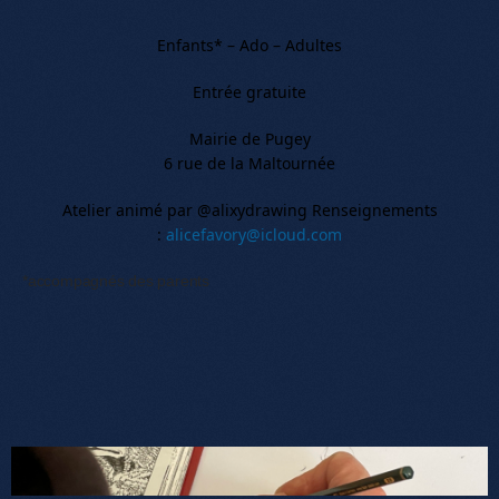
Enfants* – Ado – Adultes
Entrée gratuite
Mairie de Pugey
6 rue de la Maltournée
Atelier animé par @alixydrawing Renseignements
:
alicefavory@icloud.com
*accompagnés des parents