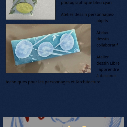
photographique bleu cyan
Atelier dessin personnages-
objets
Atelier
dessin
collaboratif
Atelier
dessin Libre
: apprendre
à dessiner
techniques pour les personnages et l’architecture