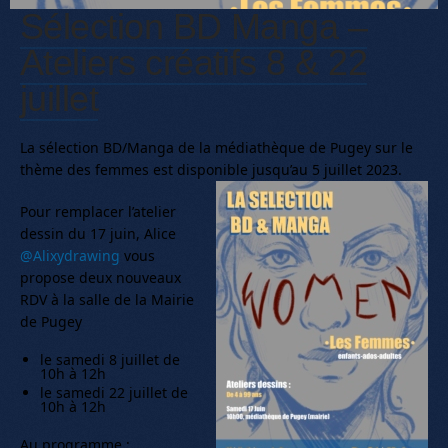
Sélection BD Manga –
Ateliers créatifs 8 & 22
juillet
La sélection BD/Manga de la médiathèque de Pugey sur le
thème des femmes est disponible jusqu’au 5 juillet 2023.
Pour remplacer l’atelier
dessin du 17 juin, Alice
@Alixydrawing
vous
propose deux nouveaux
RDV à la salle de la Mairie
de Pugey
le samedi 8 juillet de
10h à 12h
le samedi 22 juillet de
10h à 12h
Au programme :