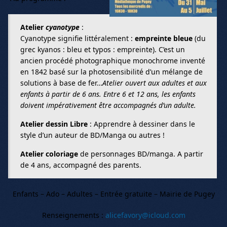
Atelier
cyanotype
:
Cyanotype signifie littéralement :
empreinte bleue
(du
grec kyanos : bleu et typos : empreinte). C’est un
ancien procédé photographique monochrome inventé
en 1842 basé sur la photosensibilité d’un mélange de
solutions à base de fer…
Atelier ouvert aux adultes et aux
enfants à partir de 6 ans. Entre 6 et 12 ans, les enfants
doivent impérativement être accompagnés d’un adulte.
Atelier dessin Libre
: Apprendre à dessiner dans le
style d’un auteur de BD/Manga ou autres !
Atelier coloriage
de personnages BD/manga. A partir
de 4 ans, accompagné des parents.
Enfants – Ado – Adultes – Entrée gratuite – Mairie de Pugey
Renseignements :
alicefavory@icloud.com