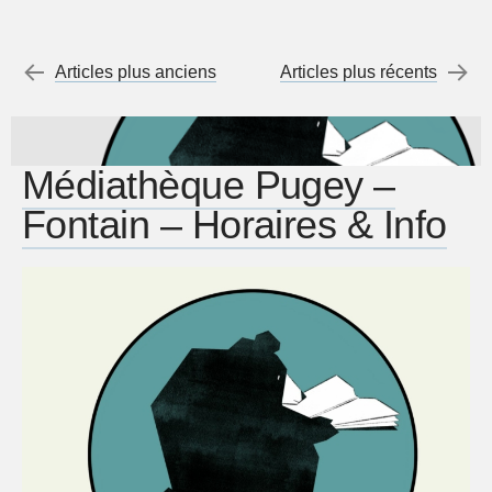
Menu de l'article
←
Articles plus anciens
Articles plus récents
→
Médiathèque Pugey –
Fontain – Horaires & Info