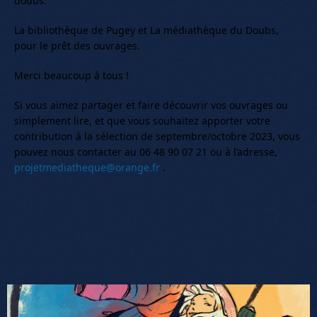
doubs.
La bibliothèque de Pugey et La médiathèque du Doubs,
pour le prêt des ouvrages.
Merci beaucoup à tous !
Si vous aimez partager et faire découvrir vos ouvrages ou
simplement lire, et que vous souhaitez apporter votre
contribution à la sélection de septembre/octobre 2023, vous
pouvez nous contacter au 06 48 90 07 21 ou à l’adresse,
projetmediatheque@orange.fr
.