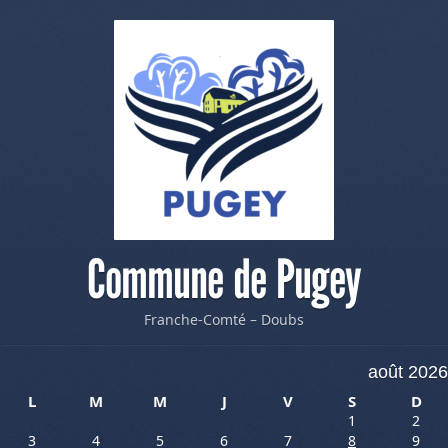
Commune de Pugey
Franche-Comté – Doubs
août 2026
L
M
M
J
V
S
D
1
2
3
4
5
6
7
8
9