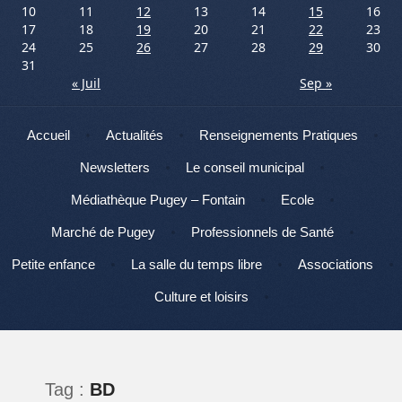
10
11
12
13
14
15
16
17
18
19
20
21
22
23
24
25
26
27
28
29
30
31
« Juil
Sep »
Menu
Aller au contenu
Accueil
Actualités
Renseignements Pratiques
Newsletters
Le conseil municipal
Médiathèque Pugey – Fontain
Ecole
Marché de Pugey
Professionnels de Santé
Petite enfance
La salle du temps libre
Associations
Culture et loisirs
Tag :
BD