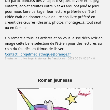
Dix participant.e.s des villages d’Arguel, la Veze et Pugey,
enfants, ado et adultes entre 5 et 49 ans, ont joué le jeux
pour nous faire partager leur lecture préférée de l’été !
L’idée était de donner envie de lire son livre préféré en
créant des œuvres (dessins, photos, montage…)…tout seul
ou en famille !
On remercie tous les artistes et on vous laisse découvrir en
image cette belle sélection de l’été en pour des lectures au
coin du feu dès les frimas de l’hiver !
Contact : projetmediatheque@orange.fr
Illustration : L. Nuninger & storyset by freepick.com 2023 CC-BY-NC-SA 4.0
Roman jeunesse