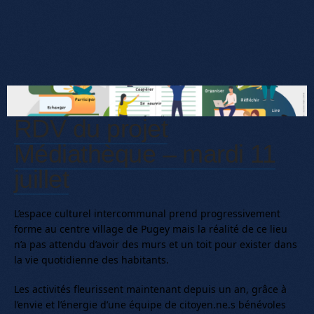
RDV du projet
Médiathèque – mardi 11
juillet
L’espace culturel intercommunal prend progressivement
forme au centre village de Pugey mais la réalité de ce lieu
n’a pas attendu d’avoir des murs et un toit pour exister dans
la vie quotidienne des habitants.
Les activités fleurissent maintenant depuis un an, grâce à
l’envie et l’énergie d’une équipe de citoyen.ne.s bénévoles