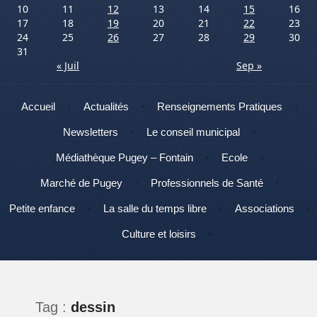
10
11
12
13
14
15
16
17
18
19
20
21
22
23
24
25
26
27
28
29
30
31
« Juil
Sep »
Menu
Aller au contenu
Accueil
Actualités
Renseignements Pratiques
Newsletters
Le conseil municipal
Médiathèque Pugey – Fontain
Ecole
Marché de Pugey
Professionnels de Santé
Petite enfance
La salle du temps libre
Associations
Culture et loisirs
Tag :
dessin