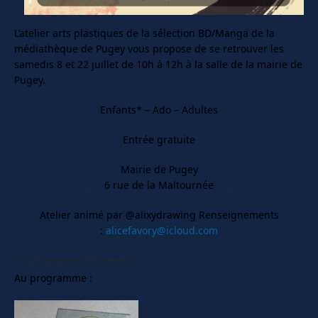
L’atelier arts plastiques de la sélection BD/Manga de la
médiathèque de Pugey vous propose de se retrouver les
samedis 8 et 22 juillet de 10h à 12h à la salle de la mairie de
Pugey.
Enfants* – Ado – Adultes
Entrée gratuite
Mairie de Pugey
6 rue de la Maltournée
Atelier animé par @alixydrawing Renseignements
:
alicefavory@icloud.com
*accompagnés des parents
Au programme :