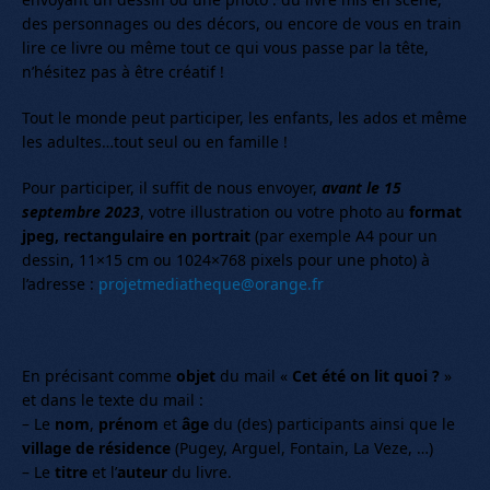
des personnages ou des décors, ou encore de vous en train
lire ce livre ou même tout ce qui vous passe par la tête,
n’hésitez pas à être créatif !
Tout le monde peut participer, les enfants, les ados et même
les adultes…tout seul ou en famille !
Pour participer, il suffit de nous envoyer,
avant le 15
septembre 2023
, votre illustration ou votre photo au
format
jpeg, rectangulaire en portrait
(par exemple A4 pour un
dessin, 11×15 cm ou 1024×768 pixels pour une photo) à
l’adresse :
projetmediatheque@orange.fr
En précisant comme
objet
du mail «
Cet été on lit quoi ?
»
et dans le texte du mail :
– Le
nom
,
prénom
et
âge
du (des) participants ainsi que le
village de résidence
(Pugey, Arguel, Fontain, La Veze, …)
– Le
titre
et l’
auteur
du livre.