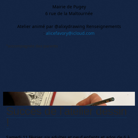
Mairie de Pugey
6 rue de la Maltournée
Atelier animé par @alixydrawing Renseignements
:
alicefavory@icloud.com
*accompagnés des parents
Succès de l’atelier dessin
!
Samedi 11 février, six adultes et neuf enfants et ados de 6 à