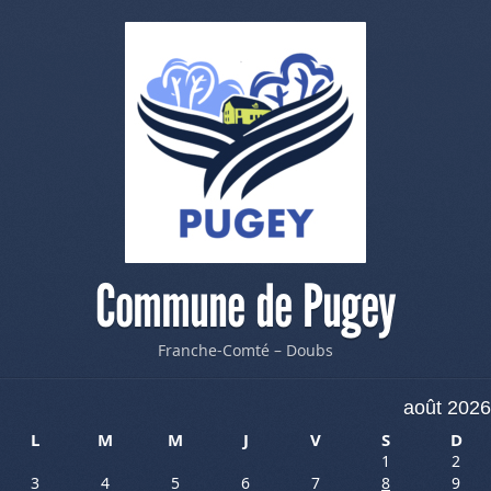
Commune de Pugey
Franche-Comté – Doubs
août 2026
L
M
M
J
V
S
D
1
2
3
4
5
6
7
8
9