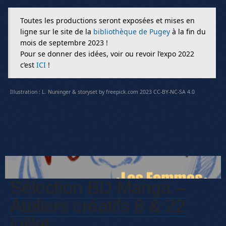
Toutes les productions seront exposées et mises en
ligne sur le site de la
bibliothèque de Pugey
à la fin du
mois de septembre 2023 !
Pour se donner des idées, voir ou revoir l’expo 2022
c’est
ICI
!
Illustration : L. Nuninger & storyset by freepick.com 2023 CC-BY-NC-SA 4.0
Sélection BD Manga –
Ateliers créatifs 8 & 22
juillet