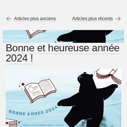
Menu de l'article
←
Articles plus anciens
Articles plus récents
→
Bonne et heureuse année
2024 !