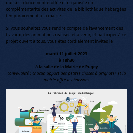
qui s’est doucement étoffée et organisée en
complémentarité des activités de la bibliothèque hébergées
temporairement à la mairie.
Si vous souhaitez vous rendre compte de l’avancement des
travaux, des animations réalisée et à venir, et participer à ce
projet ouvert à tous, vous êtes cordialement invités le
mardi 11 juillet 2023
à 18h30
à la salle de la Mairie de Pugey
convivialité : chacun apport des petites choses à grignoter et la
mairie offre les boissons