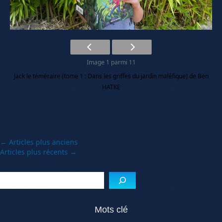
Image 1 parmi 11
Jack le téméraire (tome 1 : Dans les griffes du jardin maléfique) de Ben
HATKE
Menu de l'article
←
Articles plus anciens
Articles plus récents
→
Reche
Mots clé